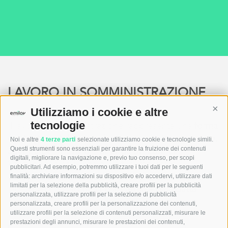
LAVORO IN SOMMINISTRAZIONE
Cont
Utilizziamo i cookie e altre
tecnologie
Il lavoro in somministrazione rappresenta una
forma
contrattuale trilaterale
che si sviluppa
tra
candidato
,
Noi e altre
4 terze parti
selezionate utilizziamo cookie e tecnologie simili.
agenzia
per il
lavoro
e
azienda
utilizzatrice
.
Questi strumenti sono essenziali per garantire la fruizione dei contenuti
digitali, migliorare la navigazione e, previo tuo consenso, per scopi
Valutando le esigenze della tua impresa ci
pubblicitari. Ad esempio, potremmo utilizzare i tuoi dati per le seguenti
occupiamo della
selezione dei candidati ideali
e
finalità: archiviare informazioni su dispositivo e/o accedervi, utilizzare dati
limitati per la selezione della pubblicità, creare profili per la pubblicità
individuiamo la
formula contrattuale più adatta
alle
personalizzata, utilizzare profili per la selezione di pubblicità
tue necessità.
personalizzata, creare profili per la personalizzazione dei contenuti,
utilizzare profili per la selezione di contenuti personalizzati, misurare le
prestazioni degli annunci, misurare le prestazioni dei contenuti,