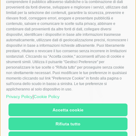
comprendere il pubblico attraverso statistiche o la combinazione di dati
DETTAGLI
provenienti da fonti diverse, sviluppare e migliorare i servizi, utilizzare dati
limitati per la selezione dei contenuti, garantire la sicurezza, prevenire e
rilevare frodi, correggere errori, erogare e presentare pubblicità e
contenuto, salvare e comunicare le scelte sulla privacy, abbinare e
combinare dati provenienti da altre fonti di dati, collegare diversi
dispositivi, identificare i dispositivi in base alle informazioni trasmesse
automaticamente, utilizzare dati di geolocalizzazione precisi, riconoscere i
dispositivi in base a informazioni richieste attivamente. Puoi liberamente
prestare, rifiutare o revocare il tuo consenso senza incorrere in limitazioni
sostanziali. Cliccando su "Accetta cookie," acconsenti all'uso di cookie e
strumenti simili. Utilizza il pulsante "Gestisci Preferenze" per
personalizzare le tue scelte o "Rifiuta tutto" per proseguire senza cookie
non strettamente necessari. Puoi modificare le tue preferenze in qualsiasi
momento cliccando sul link "Preferenze Cookie" in fondo alla pagina o
sull'icona dello scudo in basso a sinistra. Le tue preferenze si
applicheranno al solo dispositivo in uso.
|
Privacy Policy
Cookie Policy
Accetta cookie
Rifiuta tutto