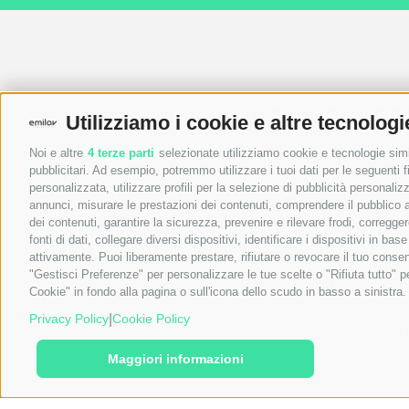
AGENZIA PE
Utilizziamo i cookie e altre tecnologi
Noi e altre
4 terze parti
selezionate utilizziamo cookie e tecnologie simil
pubblicitari. Ad esempio, potremmo utilizzare i tuoi dati per le seguenti fin
Emilav
è un’
agenzia per il lavoro
giovan
personalizzata, utilizzare profili per la selezione di pubblicità personaliz
ventennale
nel settore. Dalla sua nascita
annunci, misurare le prestazioni dei contenuti, comprendere il pubblico att
gran parte del territorio italiano e il num
dei contenuti, garantire la sicurezza, prevenire e rilevare frodi, corregg
fonti di dati, collegare diversi dispositivi, identificare i dispositivi in 
attivamente. Puoi liberamente prestare, rifiutare o revocare il tuo consen
"Gestisci Preferenze" per personalizzare le tue scelte o "Rifiuta tutto"
Emilav connette persone e aziende
con
Cookie" in fondo alla pagina o sull'icona dello scudo in basso a sinistra.
annunci
più adatti alle loro competenze
|
Privacy Policy
Cookie Policy
occupandosi della
ricerca e selezione
di
Maggiori informazioni