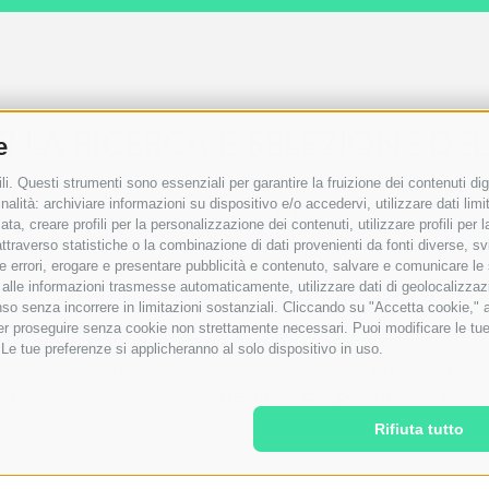
R LA RICERCA E SELEZIONE DE
e
i. Questi strumenti sono essenziali per garantire la fruizione dei contenuti dig
alità: archiviare informazioni su dispositivo e/o accedervi, utilizzare dati limita
e e smart situata nel cuore di
Milano
. Una realtà nata n
zata, creare profili per la personalizzazione dei contenuti, utilizzare profili per
, l’agenzia ha vissuto una crescita rapida, costante e sign
raverso statistiche o la combinazione di dati provenienti da fonti diverse, svilu
ero delle sedi è destinato a crescere ulteriormente nei p
ere errori, erogare e presentare pubblicità e contenuto, salvare e comunicare le
base alle informazioni trasmesse automaticamente, utilizzare dati di geolocalizzaz
servizio sempre più capillare e di qualità
.
so senza incorrere in limitazioni sostanziali. Cliccando su "Accetta cookie," ac
 per proseguire senza cookie non strettamente necessari. Puoi modificare le t
 nuove opportunità
: da un lato, aiuta i candidati a trova
 Le tue preferenze si applicheranno al solo dispositivo in uso.
 e aspirazioni. Dall’altro, collabora con le imprese per 
 talenti, semplificando la
gestione del personale
e perme
proprio core business.
Rifiuta tutto