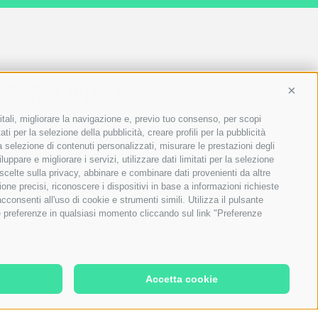
L PERSONALE
Conti
itali, migliorare la navigazione e, previo tuo consenso, per scopi
ti per la selezione della pubblicità, creare profili per la pubblicità
el 2022 da
professionisti con esperienza
 la selezione di contenuti personalizzati, misurare le prestazioni degli
ificativa. Oggi, conta
19 filiali
dislocate su
ppare e migliorare i servizi, utilizzare dati limitati per la selezione
rossimi anni, confermando l’impegno verso un
 scelte sulla privacy, abbinare e combinare dati provenienti da altre
ione precisi, riconoscere i dispositivi in base a informazioni richieste
consenti all'uso di cookie e strumenti simili. Utilizza il pulsante
ue preferenze in qualsiasi momento cliccando sul link "Preferenze
re il lavoro che cercano,
selezionando gli
gestire le risorse umane con efficienza,
ttendo alle imprese di concentrarsi sul
Accetta cookie