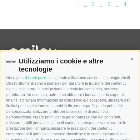
1
2
3
4
–
–
–
Cont
Utilizziamo i cookie e altre
tecnologie
Autorizzazione Ministeriale definitiva di tipo
generalista Prot. N. 0000240 del 26/07/2024
Noi e altre
4 terze parti
selezionate utilizziamo cookie e tecnologie simili.
Registro delle Imprese di Milano REA n° MI-2640770 –
Questi strumenti sono essenziali per garantire la fruizione dei contenuti
P.IVA e Cod. Fisc. 12105550961
digitali, migliorare la navigazione e, previo tuo consenso, per scopi
Capitale sociale I.V. € 600.000
pubblicitari. Ad esempio, potremmo utilizzare i tuoi dati per le seguenti
finalità: archiviare informazioni su dispositivo e/o accedervi, utilizzare dati
limitati per la selezione della pubblicità, creare profili per la pubblicità
Menu
personalizzata, utilizzare profili per la selezione di pubblicità
personalizzata, creare profili per la personalizzazione dei contenuti,
Home
utilizzare profili per la selezione di contenuti personalizzati, misurare le
Chi siamo
prestazioni degli annunci, misurare le prestazioni dei contenuti,
Aziende
comprendere il pubblico attraverso statistiche o la combinazione di dati
Candidati
provenienti da fonti diverse, sviluppare e migliorare i servizi, utilizzare dati