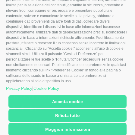
News
limitati per la selezione dei contenuti, garantire la sicurezza, prevenire e
Contatti
rilevare frodi, correggere errori, erogare e presentare pubblicità e
CCNL
contenuto, salvare e comunicare le scelte sulla privacy, abbinare e
Ebitemp
combinare dati provenienti da altre fonti di dati, collegare diversi
Whistleblowing
dispositivi, identificare i dispositivi in base alle informazioni trasmesse
231
automaticamente, utilizzare dati di geolocalizzazione precisi, riconoscere i
dispositivi in base a informazioni richieste attivamente. Puoi liberamente
Note legali
prestare, rifiutare o revocare il tuo consenso senza incorrere in limitazioni
sostanziali. Cliccando su "Accetta cookie," acconsenti all'uso di cookie e
Emilav S.r.l.
strumenti simili. Utilizza il pulsante "Gestisci Preferenze" per
Via dei Carracci, 5
personalizzare le tue scelte o "Rifiuta tutto" per proseguire senza cookie
20149 Milano (MI)
non strettamente necessari. Puoi modificare le tue preferenze in qualsiasi
momento cliccando sul link "Preferenze Cookie" in fondo alla pagina o
sull'icona dello scudo in basso a sinistra. Le tue preferenze si
Contatti
applicheranno al solo dispositivo in uso.
|
Privacy Policy
Cookie Policy
T. 0250041561
E. info@emilav.com
Accetta cookie
Rifiuta tutto
Privacy Policy
|
Cookie Policy
|
Preferenze Cookie
|
Autorizzazione Ministeriale
Maggiori informazioni