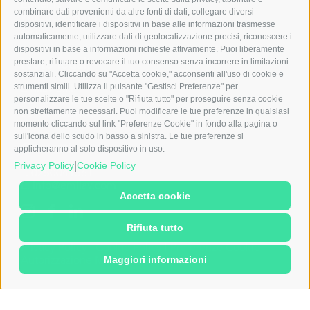
Ebitemp
combinare dati provenienti da altre fonti di dati, collegare diversi
Whistleblowing
dispositivi, identificare i dispositivi in base alle informazioni trasmesse
231
automaticamente, utilizzare dati di geolocalizzazione precisi, riconoscere i
dispositivi in base a informazioni richieste attivamente. Puoi liberamente
Note legali
prestare, rifiutare o revocare il tuo consenso senza incorrere in limitazioni
sostanziali. Cliccando su "Accetta cookie," acconsenti all'uso di cookie e
Emilav S.r.l.
strumenti simili. Utilizza il pulsante "Gestisci Preferenze" per
Via dei Carracci, 5
personalizzare le tue scelte o "Rifiuta tutto" per proseguire senza cookie
20149 Milano (MI)
non strettamente necessari. Puoi modificare le tue preferenze in qualsiasi
momento cliccando sul link "Preferenze Cookie" in fondo alla pagina o
sull'icona dello scudo in basso a sinistra. Le tue preferenze si
Contatti
applicheranno al solo dispositivo in uso.
|
Privacy Policy
Cookie Policy
T. 0250041561
E. info@emilav.com
Accetta cookie
Rifiuta tutto
Privacy Policy
|
Cookie Policy
|
Preferenze Cookie
|
Autorizzazione Ministeriale
Maggiori informazioni