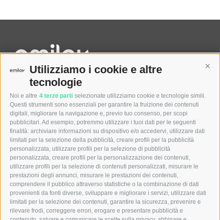
Cont
Utilizziamo i cookie e altre
tecnologie
Autorizzazione Ministeriale definitiva di tipo
generalista Prot. N. 0000240 del 26/07/2024
Noi e altre
4 terze parti
selezionate utilizziamo cookie e tecnologie simili.
Registro delle Imprese di Milano REA n° MI-2640770 –
Questi strumenti sono essenziali per garantire la fruizione dei contenuti
P.IVA e Cod. Fisc. 12105550961
digitali, migliorare la navigazione e, previo tuo consenso, per scopi
Capitale sociale I.V. € 600.000
pubblicitari. Ad esempio, potremmo utilizzare i tuoi dati per le seguenti
finalità: archiviare informazioni su dispositivo e/o accedervi, utilizzare dati
limitati per la selezione della pubblicità, creare profili per la pubblicità
Menu
personalizzata, utilizzare profili per la selezione di pubblicità
personalizzata, creare profili per la personalizzazione dei contenuti,
Home
utilizzare profili per la selezione di contenuti personalizzati, misurare le
Chi siamo
prestazioni degli annunci, misurare le prestazioni dei contenuti,
Aziende
comprendere il pubblico attraverso statistiche o la combinazione di dati
Candidati
provenienti da fonti diverse, sviluppare e migliorare i servizi, utilizzare dati
News
limitati per la selezione dei contenuti, garantire la sicurezza, prevenire e
Contatti
rilevare frodi, correggere errori, erogare e presentare pubblicità e
CCNL
contenuto, salvare e comunicare le scelte sulla privacy, abbinare e