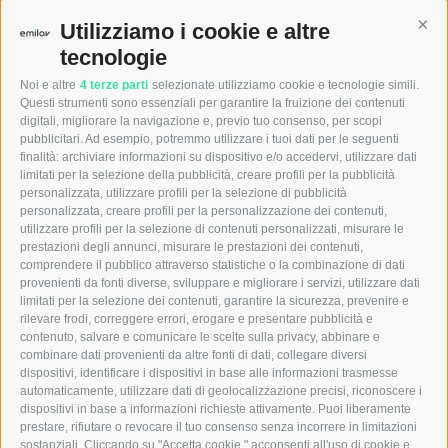
Cont
Utilizziamo i cookie e altre
tecnologie
Autorizzazione Ministeriale definitiva di tipo
generalista Prot. N. 0000240 del 26/07/2024
Noi e altre
4 terze parti
selezionate utilizziamo cookie e tecnologie simili.
Registro delle Imprese di Milano REA n° MI-2640770 –
Questi strumenti sono essenziali per garantire la fruizione dei contenuti
P.IVA e Cod. Fisc. 12105550961
digitali, migliorare la navigazione e, previo tuo consenso, per scopi
Capitale sociale I.V. € 600.000
pubblicitari. Ad esempio, potremmo utilizzare i tuoi dati per le seguenti
finalità: archiviare informazioni su dispositivo e/o accedervi, utilizzare dati
limitati per la selezione della pubblicità, creare profili per la pubblicità
Menu
personalizzata, utilizzare profili per la selezione di pubblicità
personalizzata, creare profili per la personalizzazione dei contenuti,
Home
utilizzare profili per la selezione di contenuti personalizzati, misurare le
Chi siamo
prestazioni degli annunci, misurare le prestazioni dei contenuti,
Aziende
comprendere il pubblico attraverso statistiche o la combinazione di dati
Candidati
provenienti da fonti diverse, sviluppare e migliorare i servizi, utilizzare dati
News
limitati per la selezione dei contenuti, garantire la sicurezza, prevenire e
Contatti
rilevare frodi, correggere errori, erogare e presentare pubblicità e
CCNL
contenuto, salvare e comunicare le scelte sulla privacy, abbinare e
Ebitemp
combinare dati provenienti da altre fonti di dati, collegare diversi
Whistleblowing
dispositivi, identificare i dispositivi in base alle informazioni trasmesse
231
automaticamente, utilizzare dati di geolocalizzazione precisi, riconoscere i
dispositivi in base a informazioni richieste attivamente. Puoi liberamente
Note legali
prestare, rifiutare o revocare il tuo consenso senza incorrere in limitazioni
sostanziali. Cliccando su "Accetta cookie," acconsenti all'uso di cookie e