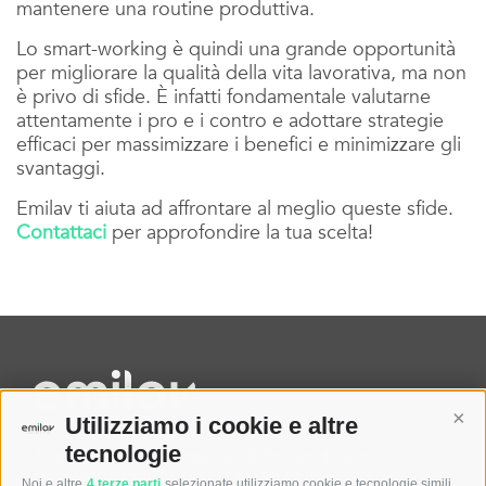
mantenere una routine produttiva.
Lo smart-working è quindi una grande opportunità
per migliorare la qualità della vita lavorativa, ma non
è privo di sfide. È infatti fondamentale valutarne
attentamente i pro e i contro e adottare strategie
efficaci per massimizzare i benefici e minimizzare gli
svantaggi.
Emilav ti aiuta ad affrontare al meglio queste sfide.
Contattaci
per approfondire la tua scelta!
Cont
Utilizziamo i cookie e altre
tecnologie
Autorizzazione Ministeriale definitiva di tipo
generalista Prot. N. 0000240 del 26/07/2024
Noi e altre
4 terze parti
selezionate utilizziamo cookie e tecnologie simili.