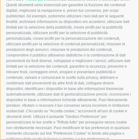
Registro delle Imprese di Milano REA n° MI-2640770 –
Questi strumenti sono essenziali per garantire la fruizione dei contenuti
P.IVA e Cod. Fisc. 12105550961
digitali, migliorare la navigazione e, previo tuo consenso, per scopi
Capitale sociale I.V. € 600.000
pubblicitari. Ad esempio, potremmo utilizzare i tuoi dati per le seguenti
finalità: archiviare informazioni su dispositivo e/o accedervi, utilizzare dati
limitati per la selezione della pubblicità, creare profili per la pubblicità
Menu
personalizzata, utilizzare profili per la selezione di pubblicità
personalizzata, creare profili per la personalizzazione dei contenuti,
Home
utilizzare profili per la selezione di contenuti personalizzati, misurare le
Chi siamo
prestazioni degli annunci, misurare le prestazioni dei contenuti,
Aziende
comprendere il pubblico attraverso statistiche o la combinazione di dati
Candidati
provenienti da fonti diverse, sviluppare e migliorare i servizi, utilizzare dati
News
limitati per la selezione dei contenuti, garantire la sicurezza, prevenire e
Contatti
rilevare frodi, correggere errori, erogare e presentare pubblicità e
CCNL
contenuto, salvare e comunicare le scelte sulla privacy, abbinare e
Ebitemp
combinare dati provenienti da altre fonti di dati, collegare diversi
Whistleblowing
dispositivi, identificare i dispositivi in base alle informazioni trasmesse
231
automaticamente, utilizzare dati di geolocalizzazione precisi, riconoscere i
dispositivi in base a informazioni richieste attivamente. Puoi liberamente
Note legali
prestare, rifiutare o revocare il tuo consenso senza incorrere in limitazioni
sostanziali. Cliccando su "Accetta cookie," acconsenti all'uso di cookie e
Emilav S.r.l.
strumenti simili. Utilizza il pulsante "Gestisci Preferenze" per
Via dei Carracci, 5
personalizzare le tue scelte o "Rifiuta tutto" per proseguire senza cookie
20149 Milano (MI)
non strettamente necessari. Puoi modificare le tue preferenze in qualsiasi
momento cliccando sul link "Preferenze Cookie" in fondo alla pagina o