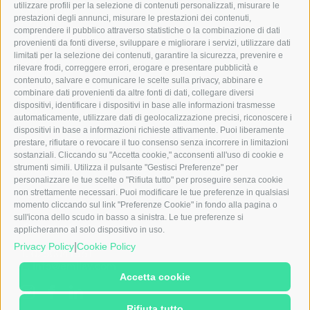
utilizzare profili per la selezione di contenuti personalizzati, misurare le
Chi siamo
prestazioni degli annunci, misurare le prestazioni dei contenuti,
Aziende
comprendere il pubblico attraverso statistiche o la combinazione di dati
Candidati
provenienti da fonti diverse, sviluppare e migliorare i servizi, utilizzare dati
News
limitati per la selezione dei contenuti, garantire la sicurezza, prevenire e
Contatti
rilevare frodi, correggere errori, erogare e presentare pubblicità e
CCNL
contenuto, salvare e comunicare le scelte sulla privacy, abbinare e
Ebitemp
combinare dati provenienti da altre fonti di dati, collegare diversi
Whistleblowing
dispositivi, identificare i dispositivi in base alle informazioni trasmesse
231
automaticamente, utilizzare dati di geolocalizzazione precisi, riconoscere i
dispositivi in base a informazioni richieste attivamente. Puoi liberamente
Note legali
prestare, rifiutare o revocare il tuo consenso senza incorrere in limitazioni
sostanziali. Cliccando su "Accetta cookie," acconsenti all'uso di cookie e
Emilav S.r.l.
strumenti simili. Utilizza il pulsante "Gestisci Preferenze" per
Via dei Carracci, 5
personalizzare le tue scelte o "Rifiuta tutto" per proseguire senza cookie
20149 Milano (MI)
non strettamente necessari. Puoi modificare le tue preferenze in qualsiasi
momento cliccando sul link "Preferenze Cookie" in fondo alla pagina o
sull'icona dello scudo in basso a sinistra. Le tue preferenze si
Contatti
applicheranno al solo dispositivo in uso.
|
Privacy Policy
Cookie Policy
T. 0250041561
E. info@emilav.com
Accetta cookie
Rifiuta tutto