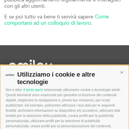
con gli altri utenti.
E se poi tutto va bene ti servirà sapere
Come
comportarsi ad un colloquio di lavoro
.
Cont
Utilizziamo i cookie e altre
tecnologie
Autorizzazione Ministeriale definitiva di tipo
generalista Prot. N. 0000240 del 26/07/2024
Noi e altre
4 terze parti
selezionate utilizziamo cookie e tecnologie simili.
Registro delle Imprese di Milano REA n° MI-2640770 –
Questi strumenti sono essenziali per garantire la fruizione dei contenuti
P.IVA e Cod. Fisc. 12105550961
digitali, migliorare la navigazione e, previo tuo consenso, per scopi
Capitale sociale I.V. € 600.000
pubblicitari. Ad esempio, potremmo utilizzare i tuoi dati per le seguenti
finalità: archiviare informazioni su dispositivo e/o accedervi, utilizzare dati
limitati per la selezione della pubblicità, creare profili per la pubblicità
Menu
personalizzata, utilizzare profili per la selezione di pubblicità
personalizzata, creare profili per la personalizzazione dei contenuti,
Home