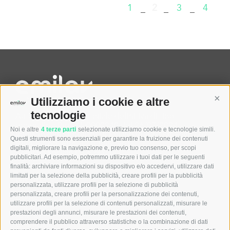
1
2
3
4
–
–
–
Cont
Utilizziamo i cookie e altre
tecnologie
Autorizzazione Ministeriale definitiva di tipo
generalista Prot. N. 0000240 del 26/07/2024
Noi e altre
4 terze parti
selezionate utilizziamo cookie e tecnologie simili.
Registro delle Imprese di Milano REA n° MI-2640770 –
Questi strumenti sono essenziali per garantire la fruizione dei contenuti
P.IVA e Cod. Fisc. 12105550961
digitali, migliorare la navigazione e, previo tuo consenso, per scopi
Capitale sociale I.V. € 600.000
pubblicitari. Ad esempio, potremmo utilizzare i tuoi dati per le seguenti
finalità: archiviare informazioni su dispositivo e/o accedervi, utilizzare dati
limitati per la selezione della pubblicità, creare profili per la pubblicità
Menu
personalizzata, utilizzare profili per la selezione di pubblicità
personalizzata, creare profili per la personalizzazione dei contenuti,
Home
utilizzare profili per la selezione di contenuti personalizzati, misurare le
Chi siamo
prestazioni degli annunci, misurare le prestazioni dei contenuti,
Aziende
comprendere il pubblico attraverso statistiche o la combinazione di dati
Candidati