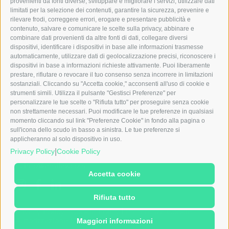
provenienti da fonti diverse, sviluppare e migliorare i servizi, utilizzare dati
News
limitati per la selezione dei contenuti, garantire la sicurezza, prevenire e
Contatti
rilevare frodi, correggere errori, erogare e presentare pubblicità e
CCNL
contenuto, salvare e comunicare le scelte sulla privacy, abbinare e
Ebitemp
combinare dati provenienti da altre fonti di dati, collegare diversi
Whistleblowing
dispositivi, identificare i dispositivi in base alle informazioni trasmesse
231
automaticamente, utilizzare dati di geolocalizzazione precisi, riconoscere i
dispositivi in base a informazioni richieste attivamente. Puoi liberamente
Note legali
prestare, rifiutare o revocare il tuo consenso senza incorrere in limitazioni
sostanziali. Cliccando su "Accetta cookie," acconsenti all'uso di cookie e
Emilav S.r.l.
strumenti simili. Utilizza il pulsante "Gestisci Preferenze" per
Via dei Carracci, 5
personalizzare le tue scelte o "Rifiuta tutto" per proseguire senza cookie
20149 Milano (MI)
non strettamente necessari. Puoi modificare le tue preferenze in qualsiasi
momento cliccando sul link "Preferenze Cookie" in fondo alla pagina o
sull'icona dello scudo in basso a sinistra. Le tue preferenze si
Contatti
applicheranno al solo dispositivo in uso.
|
Privacy Policy
Cookie Policy
T. 0250041561
E. info@emilav.com
Accetta cookie
Rifiuta tutto
Privacy Policy
|
Cookie Policy
|
Preferenze Cookie
|
Autorizzazione Ministeriale
Maggiori informazioni